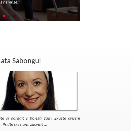
 už nemůže.“
vypadat, po třiceti lekcích 
Joseph Pilates
ata Sabongui
te si poradit s bolestí zad? Zkuste cvičení
. Přiďte si s námi zacvičit ...