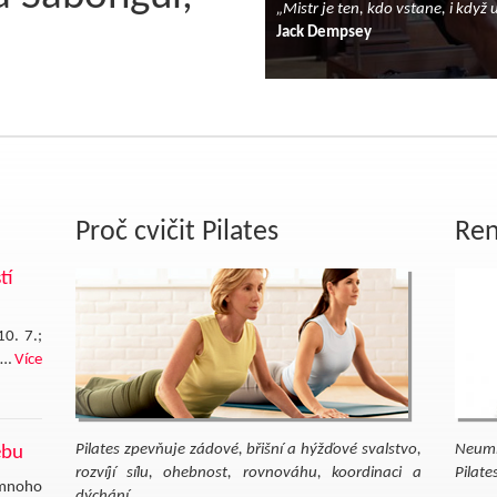
„Mistr je ten, kdo vstane, i když
Jack Dempsey
Proč cvičit Pilates
Ren
tí
10. 7.;
. …
Více
Pilates zpevňuje zádové, břišní a hýžďové svalstvo,
Neumí
ebu
rozvíjí sílu, ohebnost, rovnováhu, koordinaci a
Pilates
 mnoho
dýchání.