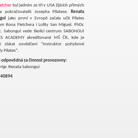
etcher
byl jedním ze tří v USA žijících přímých
a pokračovatelů Josepha Pilatese.
Renata
gui
jako první v Evropě začala učit Pilates
m Rona Fletchera i Lolity San Miguel. PhDr.
R. Sabongui vede školící centrum SABONGUI
ES ACADEMY akreditované MŠ ČR, kde je
 získat osvědčení "Instruktor pohybové
 Pilates".
 odpovědná za činnost provozovny:
Mgr. Renata Sabongui
840894