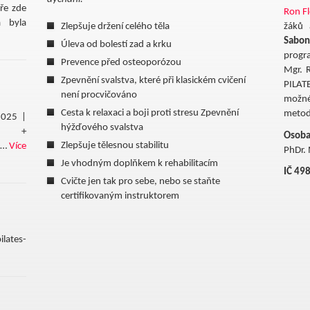
ře zde
Ron Fl
 byla
Zlepšuje držení celého těla
žáků 
Sabon
Úleva od bolestí zad a krku
progra
Prevence před osteoporózou
Mgr. 
Zpevnění svalstva, které při klasickém cvičení
PILAT
není procvičováno
možné
Cesta k relaxaci a boji proti stresu Zpevnění
metody
2025 |
hýžďového svalstva
/2 +
Osoba
Zlepšuje tělesnou stabilitu
 …
Více
PhDr. 
Je vhodným doplňkem k rehabilitacím
IČ 49
Cvičte jen tak pro sebe, nebo se staňte
certifikovaným instruktorem
lates-