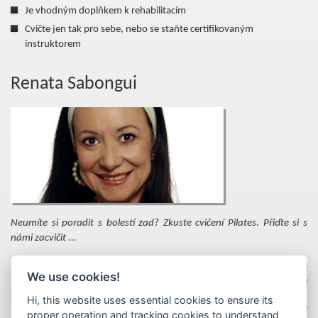
Je vhodným doplňkem k rehabilitacím
Cvičte jen tak pro sebe, nebo se staňte certifikovaným
instruktorem
Renata Sabongui
Neumíte si poradit s bolestí zad? Zkuste cvičení Pilates. Přiďte si s
námi zacvičit ...
Ron Fletcher
byl jedním ze tří v USA žijících přímých žáků a
We use cookies!
pokračovatelů Josepha Pilatese.
Renata Sabongui
jako první v Evropě
začala učit Pilates program Rona Fletchera i Lolity San Miguel. PhDr.
Hi, this website uses essential cookies to ensure its
Mgr. R. Sabongui vede školící centrum SABONGUI PILATES ACADEMY
proper operation and tracking cookies to understand