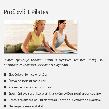
Proč cvičit Pilates
Pilates zpevňuje zádové, břišní a hýžďové svalstvo, rozvíjí sílu,
ohebnost, rovnováhu, koordinaci a dýchání.
Zlepšuje držení celého těla
Úleva od bolestí zad a krku
Prevence před osteoporózou
Zpevnění svalstva, které při klasickém cvičení není procvičováno
Cesta k relaxaci a boji proti stresu Zpevnění hýžďového svalstva
Zlepšuje tělesnou stabilitu