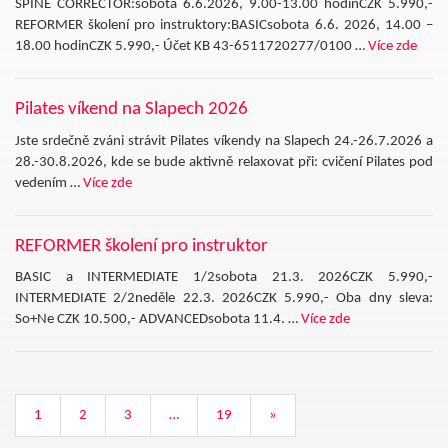
SPINE CORRECTOR:sobota 6.6.2026, 9.00-13.00 hodinCZK 5.990,-
REFORMER školení pro instruktory:BASICsobota 6.6. 2026, 14.00 –
18.00 hodinCZK 5.990,- Účet KB 43-6511720277/0100 …
Více zde
Pilates víkend na Slapech 2026
Jste srdečně zváni strávit Pilates víkendy na Slapech 24.-26.7.2026 a
28.-30.8.2026, kde se bude aktivně relaxovat při: cvičení Pilates pod
vedením …
Více zde
REFORMER školení pro instruktor
BASIC a INTERMEDIATE 1/2sobota 21.3. 2026CZK 5.990,-
INTERMEDIATE 2/2neděle 22.3. 2026CZK 5.990,- Oba dny sleva:
So+Ne CZK 10.500,- ADVANCEDsobota 11.4. …
Více zde
1
2
3
…
19
»