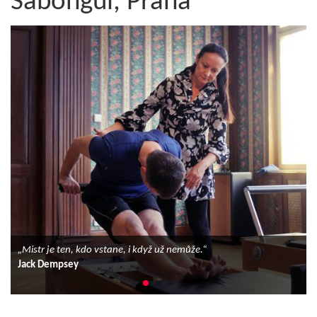
Sabongui, Praha
m
.
„Mistr je ten, kdo vstane, i když už nemůže.“
Jack Dempsey