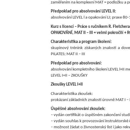
zaměřením na komplexní MAT = podložku a pr
Předpoklad pro absolvování LEVEL II:
absolvování LEVEL l a opakování LI; praxe 8
Kurz s licencí – Práce s ručníkem R. Fletchera
OPAKOVÁNÍ, MAT II – III = velmi pokročilí
Charakteristika a program školení:
skupinový trénink získaných znalostí a dov
PILATES; MAT II – III
Předpoklad pro absolvování:
absolvování kompletního školení LEVEL l+II 
LEVEL I+II – ZKOUŠKY
Zkoušky LEVEL I+II
Charakteristika zkoušek:
prokázaní základních znalostí úrovně MAT I –
Úspěšné absolvování zkoušek:
– vydán certifikát o úspěšném zakončení stud
– vydán souhlas k provozování instruktorské 
– možnost žádat o živnostenský list i jako rek