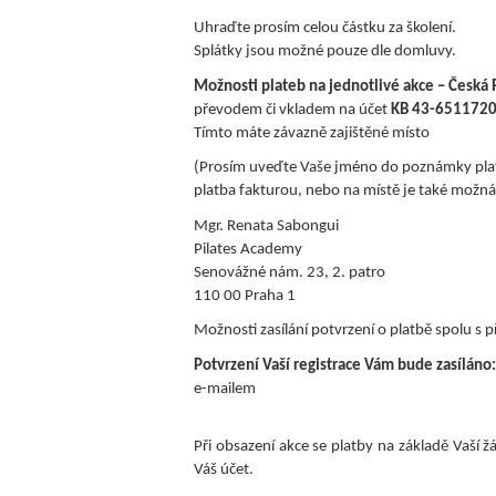
Uhraďte prosím celou částku za školení.
Splátky jsou možné pouze dle domluvy.
Možnosti plateb na jednotlivé akce – Česká 
převodem či vkladem na účet
KB 43-6511720
Tímto máte závazně zajištěné místo
(Prosím uveďte Vaše jméno do poznámky pla
platba fakturou, nebo na místě je také možn
Mgr. Renata Sabongui
Pilates Academy
Senovážné nám. 23, 2. patro
110 00 Praha 1
Možnosti zasílání potvrzení o platbě spolu s
Potvrzení Vaší registrace Vám bude zasíláno:
e-mailem
Při obsazení akce se platby na základě Vaší 
Váš účet.