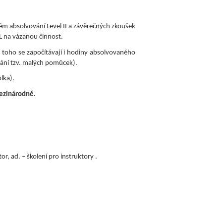
m absolvování Level II a závěrečných zkoušek
L na vázanou činnost.
 toho se započítávají i hodiny absolvovaného
vání tzv. malých pomůcek).
lka).
ezinárodně.
, ad. – školení pro instruktory .