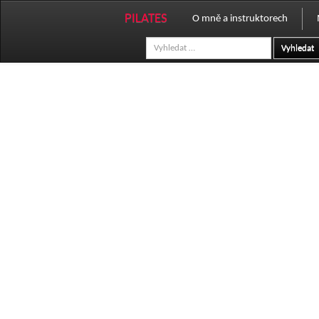
PILATES
O mně a instruktorech
Vyhledat
Fotogalerie
Profil instruktorů