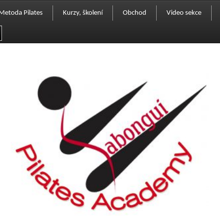
Metoda Pilates
Kurzy, školení
Obchod
Video sekce
Komu je určena
Přihláška
Pokladna
Historie
Seznam vyškolených instruktorů
Košík
Vaše příběhy
Kurzy pro veřejnost
Ceník