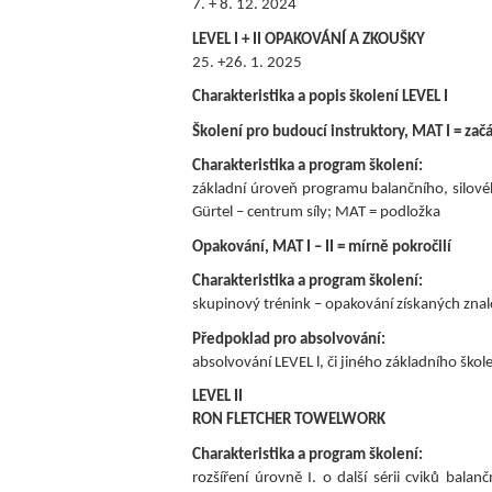
7. + 8. 12. 2024
LEVEL I + II OPAKOVÁNÍ A ZKOUŠKY
25. +26. 1. 2025
Charakteristika a popis školení LEVEL I
Školení pro budoucí instruktory, MAT I = začá
Charakteristika a program školení:
základní úroveň programu balančního, silov
Gürtel – centrum síly; MAT = podložka
Opakování, MAT I – II = mírně pokročilí
Charakteristika a program školení:
skupinový trénink – opakování získaných znal
Předpoklad pro absolvování:
absolvování LEVEL l, či jiného základního šk
LEVEL II
RON FLETCHER TOWELWORK
Charakteristika a program školení:
rozšíření úrovně I. o další sérii cviků bal