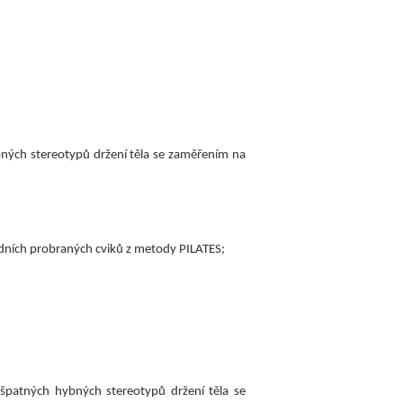
ných stereotypů držení těla se zaměřením na
adních probraných cviků z metody PILATES;
í špatných hybných stereotypů držení těla se