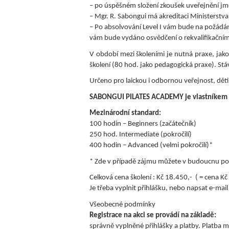
– po úspěšném složení zkoušek uveřejnění jm
– Mgr. R. Sabongui má akreditaci Ministerstva 
– Po absolvování Level I vám bude na požádá
vám bude vydáno osvědčení o rekvalifikačním 
V období mezi školeními je nutná praxe, jak
školení (80 hod. jako pedagogická praxe). St
Určeno pro laickou i odbornou veřejnost, děti 
SABONGUI PILATES ACADEMY je vlastníkem E
Mezinárodní standard:
100 hodin – Beginners (začátečník)
250 hod. Intermediate (pokročilí)
400 hodin – Advanced (velmi pokročilí)*
* Zde v případě zájmu můžete v budoucnu pokra
Celková cena školení : Kč 18.450,- ( = cena K
Je třeba vyplnit přihlášku, nebo napsat e-mail
Všeobecné podmínky
Registrace na akci se provádí na základě:
správně vyplněné přihlášky a platby. Platba 