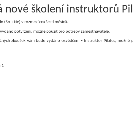
á nové školení instruktorů Pi
n (So + Ne) v rozmezí cca šesti měsíců.
 vydáno potvrzení, možné použít pro potřeby zaměstnavatele.
ečných zkoušek vám bude vydáno osvědčení – Instruktor Pilates, možné p
Ph1