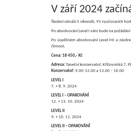
V září 2024 začín
Školení obnáší 5 víkendů, 93 vyučovacích hodi
Po absolvování Level I vám bude na požádání
Po úspěšném absolvování Level l+II a závěr
činnost.
Cena: 18 450,- Kč
Adresa:
Taneční konzervatoř, Křižovnická 7, 
Konzervatoř:
9.00-12.00 a 13.00 – 16.00
LEVEL I
7. + 8. 9. 2024
LEVEL I – OPAKOVÁNÍ
12. + 13. 10. 2024
LEVEL II
9. + 10. 11. 2024
LEVEL II – OPAKOVÁNÍ