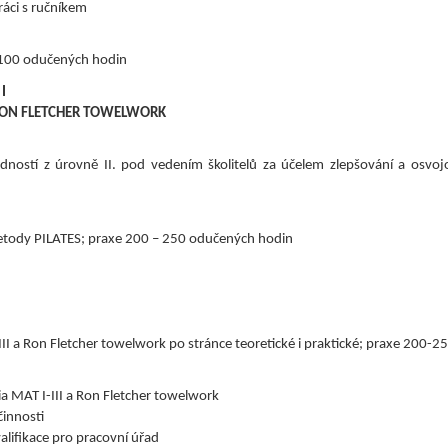
áci s ručníkem
0-100 odučených hodin
 I
 + RON FLETCHER TOWELWORK
edností z úrovně II. pod vedením školitelů za účelem zlepšování a osvo
metody PILATES; praxe 200 – 250 odučených hodin
 III a Ron Fletcher towelwork po stránce teoretické i praktické; praxe 200
ia MAT I-III a Ron Fletcher towelwork
činnosti
valifikace pro pracovní úřad