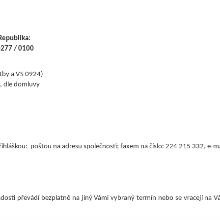
Republika:
277 / 0100
tby a VS 0924)
á, dle domluvy
 přihláškou: poštou na adresu společnosti; faxem na číslo: 224 215 332, e-
žádosti převádí bezplatně na jiný Vámi vybraný termín nebo se vracejí na