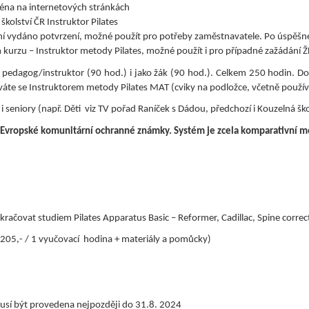
éna na internetových stránkách
školství ČR Instruktor Pilates
ní vydáno potvrzení, možné použít pro potřeby zaměstnavatele. Po úspěšné
kurzu – Instruktor metody Pilates, možné použít i pro případné zažádání Ž
o pedagog/instruktor (90 hod.) i jako žák (90 hod.). Celkem 250 hodin. Do
áváte se Instruktorem metody Pilates MAT (cviky na podložce, včetně použí
i seniory (např. Děti viz TV pořad Raníček s Dádou, předchozí i Kouzelná ško
vropské komunitární ochranné známky. Systém je zcela komparativní m
čovat studiem Pilates Apparatus Basic – Reformer, Cadillac, Spine corrector
č 205,- / 1 vyučovací hodina + materiály a pomůcky)
musí být provedena nejpozději do 31.8. 2024