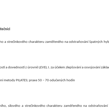
tečníci
ého a strečinkového charakteru zaměřeného na odstraňování špatných hyb
ostí a dovedností z úrovně LEVEL I. za účelem zlepšování a osvojování zákl
olení metody PILATES; praxe 50 – 70 odučených hodin
ančního, silového a strečinkového charakteru zaměřeného na odstraňován