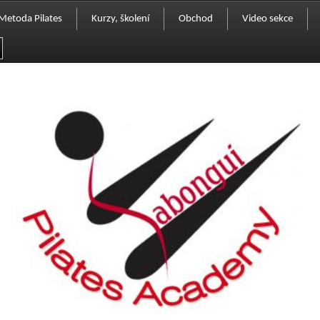
Metoda Pilates
Kurzy, školení
Obchod
Video sekce
Komu je určena
Přihláška
Pokladna
Historie
Seznam vyškolených instruktorů
Košík
Vaše příběhy
Kurzy pro veřejnost
Ceník