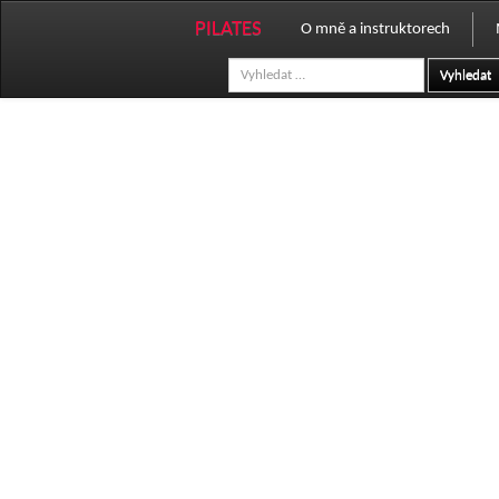
PILATES
O mně a instruktorech
Vyhledat
Fotogalerie
Profil instruktorů