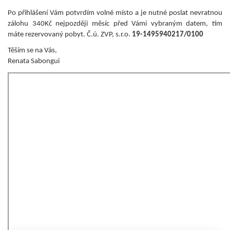
Po přihlášení Vám potvrdím volné místo a je nutné poslat nevratnou
zálohu 340Kč nejpozději měsíc před Vámi vybraným datem, tím
máte rezervovaný pobyt. Č.ú. ZVP, s.r.o.
19-1495940217/0100
Těším se na Vás,
Renata Sabongui