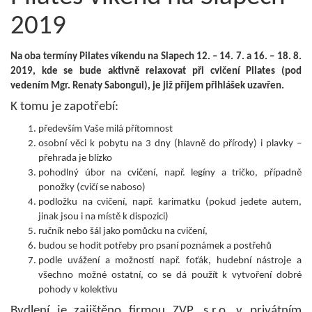
2019
Na oba termíny
Pilates víkendu na Slapech 12. – 14. 7. a 16. – 18. 8.
2019, kde se bude aktivně relaxovat při cvičení Pilates (pod
vedením Mgr. Renaty Sabongui),
je již příjem přihlášek uzavřen.
K tomu je zapotřebí:
především Vaše milá přítomnost
osobní věci k pobytu na 3 dny (hlavně do přírody) i plavky –
přehrada je blízko
pohodlný úbor na cvičení, např. legíny a tričko, případně
ponožky (cvičí se naboso)
podložku na cvičení, např. karimatku (pokud jedete autem,
jinak jsou i na místě k dispozici)
ručník nebo šál jako pomůcku na cvičení,
budou se hodit potřeby pro psaní poznámek a postřehů
podle uvážení a možností např. foťák, hudební nástroje a
všechno možné ostatní, co se dá použít k vytvoření dobré
pohody v kolektivu
Bydlení je zajištěno firmou ZVP, s.r.o. v privátním