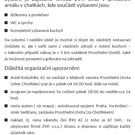
areálu v chatkách, kde součástí vybavení jsou:
lůžkoviny a povlečení
WC a sprchy
Kompletně vybavená kuchyň
Na sobotní i nedělní oběd je možné si dojet do okolních restaurací
(můžete si, ale i vařit sami z vlastních zdrojů v místní kuchyni –
v takovém případě nákup je v 5 km vzdálené Prostřední Lhotě), také
je možnost posezení a grilování na zahradě.
Důležitá organizační upozornění:
Areál Kobylníky 42 se nachází v blízkosti vesnice Prostřední Lhota
(obec Chotilsko) sraz je v pátek od 16.00 hod. dále na místě,
program je naplánovaný 5x cvičení: pátek 18:00 do neděle cca 14
hod.
cesta autem ( viz mapa) ; autobusové spojení: Praha, Na Knížecí –
směr Sedlčany, zastávka Prostřední Lhota (za Chotilskem)
náklad, tj. cena víkendu činí 890 Kč (z toho je Kč 340,- za
ubytování firmě ZVP, s.r.o.) Stravu a dopravu si zajišťuje každý
účastník sám.