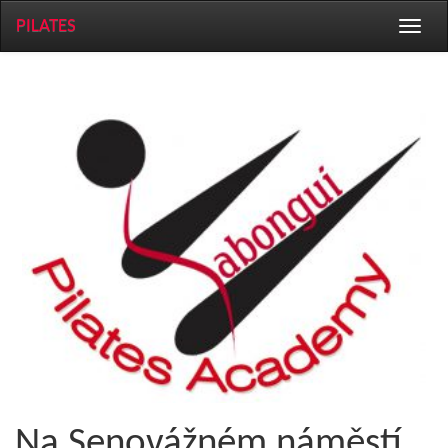
PILATES
Toggle
naviga
Na Senovážném náměstí