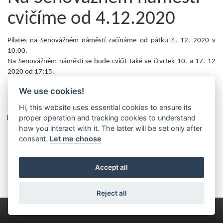
cvičíme od 4.12.2020
Pilates na Senovážném náměstí začínáme od pátku 4. 12. 2020 v
10.00.
Na Senovážném náměstí se bude cvičit také ve čtvrtek 10. a 17. 12
2020 od 17:15.
Renata
We use cookies!
Kategorie
Hi, this website uses essential cookies to ensure its
proper operation and tracking cookies to understand
Nezařazené
how you interact with it. The latter will be set only after
consent.
Let me choose
Accept all
Reject all
Handcrafted with ♥ by
hlavoDesign