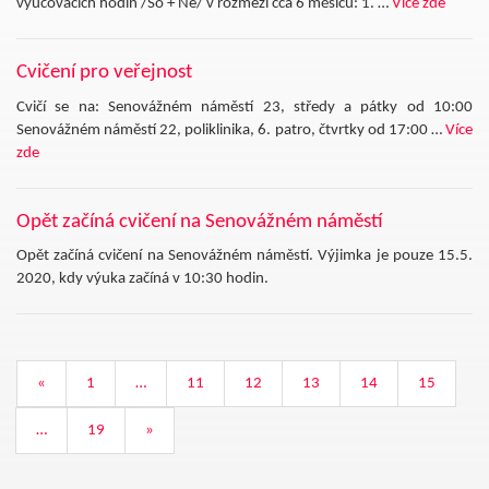
vyučovacích hodin /So + Ne/ v rozmezí cca 6 měsíců: 1. …
Více zde
Cvičení pro veřejnost
Cvičí se na: Senovážném náměstí 23, středy a pátky od 10:00
Senovážném náměstí 22, poliklinika, 6. patro, čtvrtky od 17:00 …
Více
zde
Opět začíná cvičení na Senovážném náměstí
Opět začíná cvičení na Senovážném náměstí. Výjimka je pouze 15.5.
2020, kdy výuka začíná v 10:30 hodin.
«
1
…
11
12
13
14
15
…
19
»