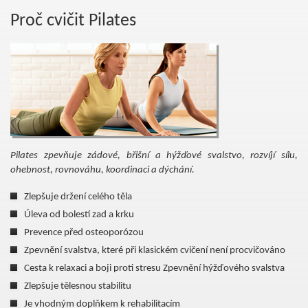
Proč cvičit Pilates
Pilates zpevňuje zádové, břišní a hýžďové svalstvo, rozvíjí sílu,
ohebnost, rovnováhu, koordinaci a dýchání.
Zlepšuje držení celého těla
Úleva od bolestí zad a krku
Prevence před osteoporózou
Zpevnění svalstva, které při klasickém cvičení není procvičováno
Cesta k relaxaci a boji proti stresu Zpevnění hýžďového svalstva
Zlepšuje tělesnou stabilitu
Je vhodným doplňkem k rehabilitacím