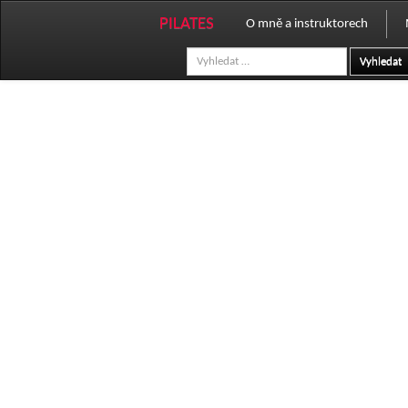
PILATES
O mně a instruktorech
Vyhledat
Fotogalerie
Profil instruktorů