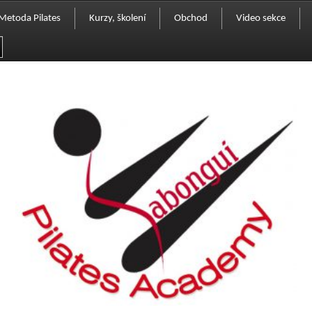
Metoda Pilates
Kurzy, školení
Obchod
Video sekce
Komu je určena
Přihláška
Pokladna
Historie
Seznam vyškolených instruktorů
Košík
Vaše příběhy
Kurzy pro veřejnost
Ceník